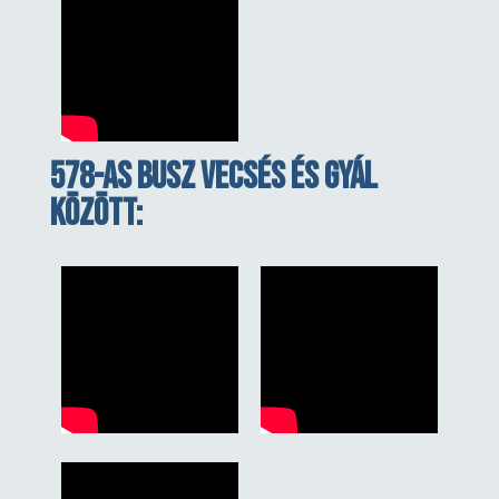
578-as busz Vecsés És Gyál
között: