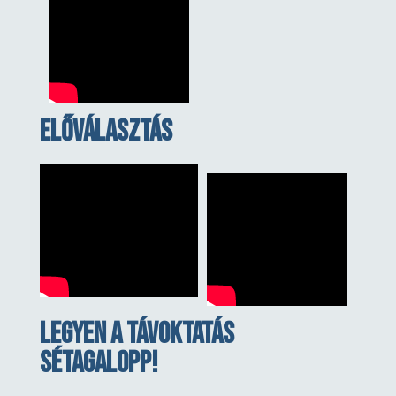
Előválasztás
Legyen a távoktatás
sétagalopp!