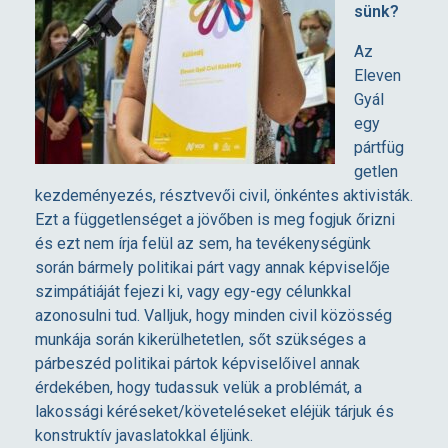
sünk?
p
Az
e
Eleven
Gyál
egy
l
pártfüg
getlen
v
kezdeményezés, résztvevői civil, önkéntes aktivisták.
Ezt a függetlenséget a jövőben is meg fogjuk őrizni
e
és ezt nem írja felül az sem, ha tevékenységünk
során bármely politikai párt vagy annak képviselője
i
szimpátiáját fejezi ki, vagy egy-egy célunkkal
azonosulni tud. Valljuk, hogy minden civil közösség
munkája során kikerülhetetlen, sőt szükséges a
n
párbeszéd politikai pártok képviselőivel annak
érdekében, hogy tudassuk velük a problémát, a
k
lakossági kéréseket/követeléseket eléjük tárjuk és
konstruktív javaslatokkal éljünk.