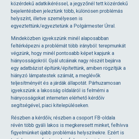
k
közérdekű adatkikéréssel, a jegyzőnél tett közérdekű
bejelentésben jeleztünk több, különösen problémás
helyszínt, illetve személyesen is
egyeztettünk/egyeztetünk a Polgármester Úrral.
Mindeközben igyekszünk minél alaposabban
feltérképezni a problémát több irányból: terepmunkát
végzünk, hogy minél pontosabb képet kapjunk a
hiányosságokról. Gyál utcáinak nagy részét bejárva
egy adatbázist építünk/építettünk, amiben rögzítjük a
hiányzó lámpatestek számát, a meglévők
teljesítményét és a járdák állapotát. Párhuzamosan
igyekszünk a lakosság oldaláról is felmérni a
hiányosságokat interneten elérhető kérdőív
segítségével, piaci kitelepüléseken.
Részben a kérdőív, részben a csoport FB-oldala
révén több gyáli lakos is megkeresett minket, felhívva
figyelmünket újabb problémás helyszínekre. Ezért is