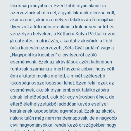
lakosság irányába is. Ezért több olyan akciót is
szerveztünk ahol a cél, a gyáli lakosok elérése volt,
akár üzenet, akár személyes találkozás formájában.
Ilyen volt a téli mécses-akció a különösen sötét és
veszélyes helyeken, a Kétfarkú Kutya Párttal közös
járdafestés, matricázás, a karitatív akcióink, a Föld
órája kapcsán szervezett „Séta Gyál járdáin” vagy a
„Nagypolitika kicsiben” c. civilségről szóló
eseményünk. Ezek az aktivitások azért különösen
fontosak számunkra, mert hiszünk abban, hogy célt
érni a kitartó munka mellett, a minél szélesebb
lakossági összefogással lehet. Ezen felül ezek az
események, akciók olyan emberek találkozására
adnak lehetőséget, akik bár egy városban élnek, de
eltérő élethelyzetükből adódóan kevés eséllyel
kerülnének kapcsolatba egymással. Ezek az akciók
nálunk talán még nem mindennaposak, de a nagyobb
civil hagyományokkal rendelkező országokban nagy