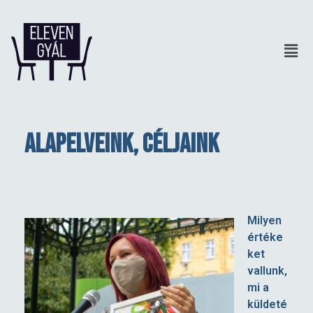
Alapelveink, céljaink
A
Milyen
értéke
l
ket
vallunk,
a
mi a
küldeté