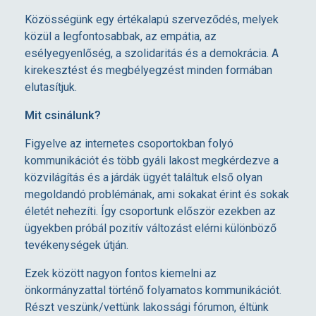
,
Közösségünk egy értékalapú szerveződés, melyek
közül a legfontosabbak, az empátia, az
c
esélyegyenlőség, a szolidaritás és a demokrácia. A
kirekesztést és megbélyegzést minden formában
é
elutasítjuk.
Mit csinálunk?
l
Figyelve az internetes csoportokban folyó
kommunikációt és több gyáli lakost megkérdezve a
j
közvilágítás és a járdák ügyét találtuk első olyan
megoldandó problémának, ami sokakat érint és sokak
a
életét nehezíti. Így csoportunk először ezekben az
ügyekben próbál pozitív változást elérni különböző
i
tevékenységek útján.
Ezek között nagyon fontos kiemelni az
n
önkormányzattal történő folyamatos kommunikációt.
Részt veszünk/vettünk lakossági fórumon, éltünk