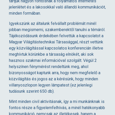
tartjuk nagyon fontosnak a folyamatos internetes
jelenlétet és a lakosokkal való állandó kommunikációt,
minden formában.
Igyekszünk az általunk felvállalt problémát minél
jobban megismerni, szakemberektől tanulni a témáról.
Tájékozódásunk érdekében felvettük a kapcsolatot a
Magyar Világítástechnikai Társasággal, részt vettünk
egy közvilágítással kapcsolatos konferencián illetve
meghívtuk körünkbe a társaság elnökét, aki sok
hasznos szakmai információval szolgált. Végül 2
helyszínen fénymérést rendeltünk meg, ahol
bizonyosságot kaptunk arra, hogy nem megfelelő a
közvilágítás és jogos az a kérésünk, hogy minden
villanyoszlopon legyen lámpatest (ez jelenlegi
tudásunk szerint 650 db).
Mint minden civil aktivitásnak, így a mi munkánknak is
fontos része a figyelemfelhívás, a minél hatékonyabb
kommunikáció, nemcsak az illetékesek, hanem a