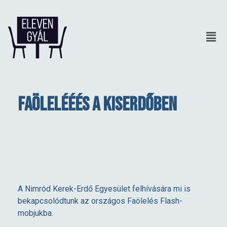
Faölelééés a kiserdőben
F
A Nimród Kerek-Erdő Egyesület felhívására mi is
bekapcsolódtunk az országos Faölelés Flash-
a
mobjukba.