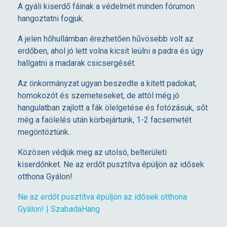
A gyáli kiserdő fáinak a védelmét minden fórumon
ö
hangoztatni fogjuk.
l
A jelen hőhullámban érezhetően hűvösebb volt az
erdőben, ahol jó lett volna kicsit leülni a padra és úgy
hallgatni a madarak csicsergését.
e
Az önkormányzat ugyan beszedte a kitett padokat,
l
homokozót és szemeteseket, de attól még jó
hangulatban zajlott a fák ölelgetése és fotózásuk, sőt
még a faölelés után körbejártunk, 1-2 facsemetét
é
megöntöztünk..
é
Közösen védjük meg az utolsó, belterületi
kiserdőnket. Ne az erdőt pusztítva épüljön az idősek
é
otthona Gyálon!
Ne az erdőt pusztítva épüljön az idősek otthona
s
Gyálon! | SzabadaHang