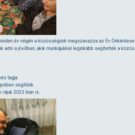
minden év végén a közösségünk megszavazza az Év Önkéntese d
nénk adni a jövőben, akik munkájukkal leginkább segítették a kö
sés tagja
gyében segítőnk.
 rájuk 2023-ban is.