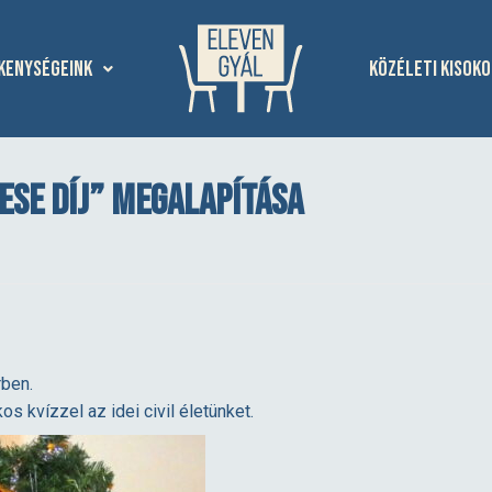
kenységeink
Közéleti kisoko
ese Díj” megalapítása
rben.
s kvízzel az idei civil életünket.