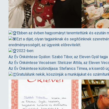
r
ó
Ebben az évben hagyományt teremtettünk és ezután 
é
Ezt a dijat, olyan tagjainknak és segítőinknek szeret
eredményességét, az ügyeink előrevitelét.
s
2022-ben:
Az Év Önkéntese Gyálon: Szabó Tibor, az Eleven Gyál tagja
Az Év Önkéntese Vecsésen: Stelczer Attila, az Eleven Vec
„
Az Év Önkéntese különdíjasa: Stefanics Tímea, a kiserdő ü
Gratulálunk nekik, köszönjük a munkájukat és számítunk
A
z
É