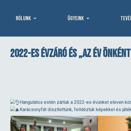
Rólunk
Ügyeink
Tevé
2022-es évzáró és „Az Év Önként
2
Hangulatos
estén zártuk a 2022-es évünket eleven kö
Karácsonyfát díszítettünk, felídéztük képekkel és játéko
0